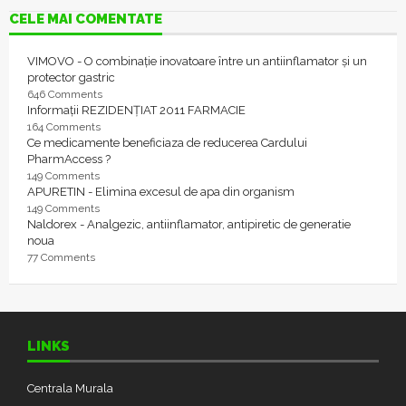
CELE MAI COMENTATE
VIMOVO - O combinație inovatoare între un antiinflamator și un
protector gastric
646 Comments
Informații REZIDENȚIAT 2011 FARMACIE
164 Comments
Ce medicamente beneficiaza de reducerea Cardului
PharmAccess ?
149 Comments
APURETIN - Elimina excesul de apa din organism
149 Comments
Naldorex - Analgezic, antiinflamator, antipiretic de generatie
noua
77 Comments
LINKS
Centrala Murala