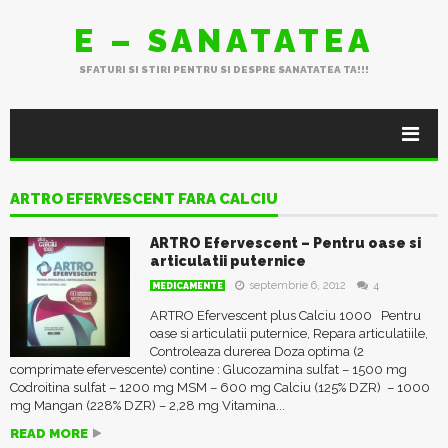
E – SANATATEA
SFATURI SI STIRI PENTRU SI DESPRE SANATATEA TA!!!
ARTRO EFERVESCENT FARA CALCIU
ARTRO Efervescent – Pentru oase si
articulatii puternice
septembrie 6, 2012
4
MEDICAMENTE
ARTRO Efervescent plus Calciu 1000 Pentru
oase si articulatii puternice, Repara articulatiile,
Controleaza durerea Doza optima (2
comprimate efervescente) contine : Glucozamina sulfat – 1500 mg
Codroitina sulfat – 1200 mg MSM – 600 mg Calciu (125% DZR) – 1000
mg Mangan (228% DZR) – 2,28 mg Vitamina...
READ MORE