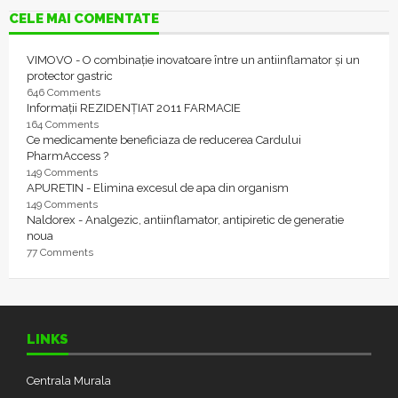
CELE MAI COMENTATE
VIMOVO - O combinație inovatoare între un antiinflamator și un
protector gastric
646 Comments
Informații REZIDENȚIAT 2011 FARMACIE
164 Comments
Ce medicamente beneficiaza de reducerea Cardului
PharmAccess ?
149 Comments
APURETIN - Elimina excesul de apa din organism
149 Comments
Naldorex - Analgezic, antiinflamator, antipiretic de generatie
noua
77 Comments
LINKS
Centrala Murala