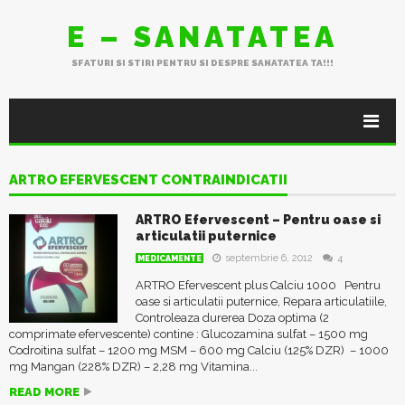
E – SANATATEA
SFATURI SI STIRI PENTRU SI DESPRE SANATATEA TA!!!
ARTRO EFERVESCENT CONTRAINDICATII
ARTRO Efervescent – Pentru oase si
articulatii puternice
septembrie 6, 2012
4
MEDICAMENTE
ARTRO Efervescent plus Calciu 1000 Pentru
oase si articulatii puternice, Repara articulatiile,
Controleaza durerea Doza optima (2
comprimate efervescente) contine : Glucozamina sulfat – 1500 mg
Codroitina sulfat – 1200 mg MSM – 600 mg Calciu (125% DZR) – 1000
mg Mangan (228% DZR) – 2,28 mg Vitamina...
READ MORE