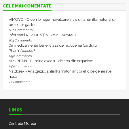
CELE MAI COMENTATE
VIMOVO - O combinație inovatoare între un antiinflamator și un
protector gastric
646 Comments
Informații REZIDENȚIAT 2011 FARMACIE
164 Comments
Ce medicamente beneficiaza de reducerea Cardului
PharmAccess ?
149 Comments
APURETIN - Elimina excesul de apa din organism
149 Comments
Naldorex - Analgezic, antiinflamator, antipiretic de generatie
noua
77 Comments
LINKS
Centrala Murala