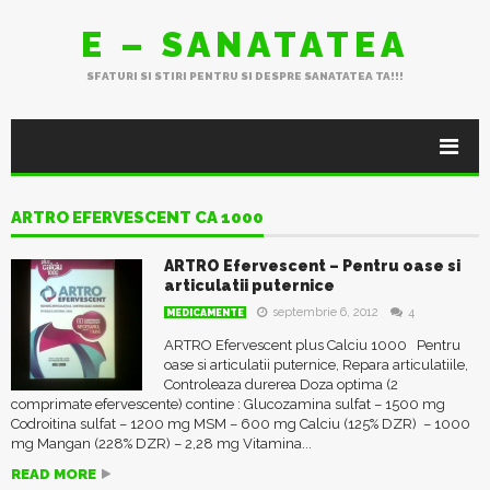
E – SANATATEA
SFATURI SI STIRI PENTRU SI DESPRE SANATATEA TA!!!
ARTRO EFERVESCENT CA 1000
ARTRO Efervescent – Pentru oase si
articulatii puternice
septembrie 6, 2012
4
MEDICAMENTE
ARTRO Efervescent plus Calciu 1000 Pentru
oase si articulatii puternice, Repara articulatiile,
Controleaza durerea Doza optima (2
comprimate efervescente) contine : Glucozamina sulfat – 1500 mg
Codroitina sulfat – 1200 mg MSM – 600 mg Calciu (125% DZR) – 1000
mg Mangan (228% DZR) – 2,28 mg Vitamina...
READ MORE