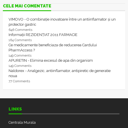
CELE MAI COMENTATE
VIMOVO - O combinație inovatoare între un antiinflamator și un
protector gastric
646 Comments
Informații REZIDENȚIAT 2011 FARMACIE
164 Comments
Ce medicamente beneficiaza de reducerea Cardului
PharmAccess ?
149 Comments
APURETIN - Elimina excesul de apa din organism
149 Comments
Naldorex - Analgezic, antiinflamator, antipiretic de generatie
noua
77 Comments
LINKS
Centrala Murala