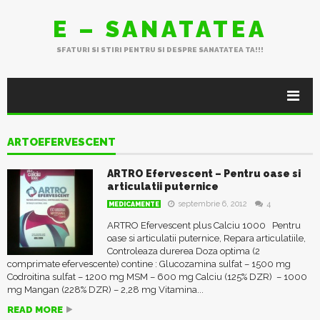
E – SANATATEA
SFATURI SI STIRI PENTRU SI DESPRE SANATATEA TA!!!
ARTOEFERVESCENT
ARTRO Efervescent – Pentru oase si
articulatii puternice
septembrie 6, 2012
4
MEDICAMENTE
ARTRO Efervescent plus Calciu 1000 Pentru
oase si articulatii puternice, Repara articulatiile,
Controleaza durerea Doza optima (2
comprimate efervescente) contine : Glucozamina sulfat – 1500 mg
Codroitina sulfat – 1200 mg MSM – 600 mg Calciu (125% DZR) – 1000
mg Mangan (228% DZR) – 2,28 mg Vitamina...
READ MORE