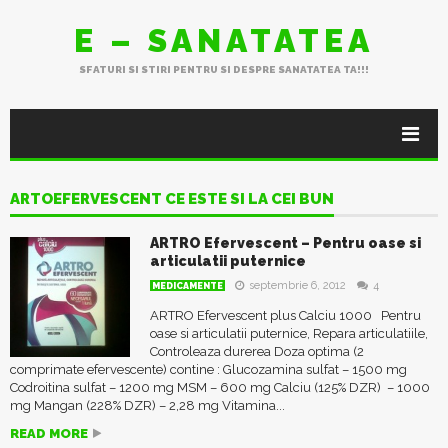
E – SANATATEA
SFATURI SI STIRI PENTRU SI DESPRE SANATATEA TA!!!
ARTOEFERVESCENT CE ESTE SI LA CEI BUN
ARTRO Efervescent – Pentru oase si
articulatii puternice
septembrie 6, 2012
4
MEDICAMENTE
ARTRO Efervescent plus Calciu 1000 Pentru
oase si articulatii puternice, Repara articulatiile,
Controleaza durerea Doza optima (2
comprimate efervescente) contine : Glucozamina sulfat – 1500 mg
Codroitina sulfat – 1200 mg MSM – 600 mg Calciu (125% DZR) – 1000
mg Mangan (228% DZR) – 2,28 mg Vitamina...
READ MORE