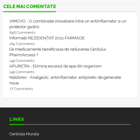
CELE MAI COMENTATE
VIMOVO - O combinație inovatoare între un antiinflamator și un
protector gastric
646 Comments
Informații REZIDENȚIAT 2011 FARMACIE
164 Comments
Ce medicamente beneficiaza de reducerea Cardului
PharmAccess ?
149 Comments
APURETIN - Elimina excesul de apa din organism
149 Comments
Naldorex - Analgezic, antiinflamator, antipiretic de generatie
noua
77 Comments
LINKS
Centrala Murala