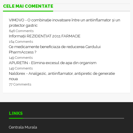
CELE MAI COMENTATE
VIMOVO - O combinație inovatoare între un antiinflamator și un
protector gastric
646 Comments
Informații REZIDENȚIAT 2011 FARMACIE
164 Comments
Ce medicamente beneficiaza de reducerea Cardului
PharmAccess ?
149 Comments
APURETIN - Elimina excesul de apa din organism
149 Comments
Naldorex - Analgezic, antiinflamator, antipiretic de generatie
noua
77 Comments
LINKS
Centrala Murala