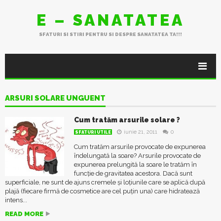
E – SANATATEA
SFATURI SI STIRI PENTRU SI DESPRE SANATATEA TA!!!
ARSURI SOLARE UNGUENT
Cum tratăm arsurile solare ?
iunie 21, 2011
0
SFATURI UTILE
Cum tratăm arsurile provocate de expunerea
îndelungată la soare? Arsurile provocate de
expunerea prelungită la soare le tratăm în
funcție de gravitatea acestora. Dacă sunt
superficiale, ne sunt de ajuns cremele și loțiunile care se aplică după
plajă (fiecare firmă de cosmetice are cel puțin una) care hidratează
intens...
READ MORE