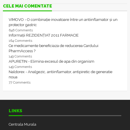
CELE MAI COMENTATE
VIMOVO - O combinație inovatoare între un antiinflamator și un
protector gastric
646 Comments
Informații REZIDENȚIAT 2011 FARMACIE
164 Comments
Ce medicamente beneficiaza de reducerea Cardului
PharmAccess ?
149 Comments
APURETIN - Elimina excesul de apa din organism
149 Comments
Naldorex - Analgezic, antiinflamator, antipiretic de generatie
noua
77 Comments
LINKS
Centrala Murala