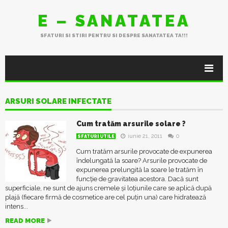
E – SANATATEA
SFATURI SI STIRI PENTRU SI DESPRE SANATATEA TA!!!
ARSURI SOLARE INFECTATE
Cum tratăm arsurile solare ?
iunie 21, 2011
0
SFATURI UTILE
Cum tratăm arsurile provocate de expunerea
îndelungată la soare? Arsurile provocate de
expunerea prelungită la soare le tratăm în
funcție de gravitatea acestora. Dacă sunt
superficiale, ne sunt de ajuns cremele și loțiunile care se aplică după
plajă (fiecare firmă de cosmetice are cel puțin una) care hidratează
intens...
READ MORE