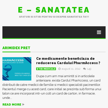
E – SANATATEA
SFATURI SI STIRI PENTRU SI DESPRE SANATATEA TA!!!
ARIMIDEX PRET
Ce medicamente beneficiaza de
reducerea Cardului PharmAccess ?
august 11, 2012
149
STIRI MEDICALE
Dupa cum am mai amintit si in articolele
anterioare, exista Cardul PharAccess, un card
distribuit de catre medicii de familie si medicii specialisti pacinentilor.
Pacientul merge cu acest card, care initial se prezinta sub forma unui
talon ce are incorporat intr-un colt un card de carton, in farmacie,
unde...
READ MORE