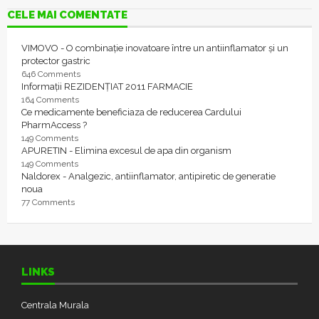
CELE MAI COMENTATE
VIMOVO - O combinație inovatoare între un antiinflamator și un
protector gastric
646 Comments
Informații REZIDENȚIAT 2011 FARMACIE
164 Comments
Ce medicamente beneficiaza de reducerea Cardului
PharmAccess ?
149 Comments
APURETIN - Elimina excesul de apa din organism
149 Comments
Naldorex - Analgezic, antiinflamator, antipiretic de generatie
noua
77 Comments
LINKS
Centrala Murala