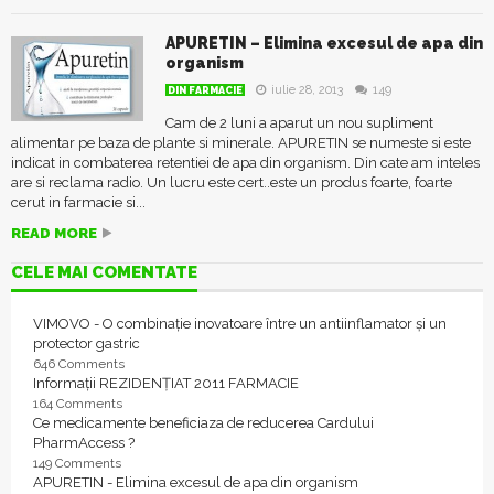
APURETIN – Elimina excesul de apa din
organism
iulie 28, 2013
149
DIN FARMACIE
Cam de 2 luni a aparut un nou supliment
alimentar pe baza de plante si minerale. APURETIN se numeste si este
indicat in combaterea retentiei de apa din organism. Din cate am inteles
are si reclama radio. Un lucru este cert..este un produs foarte, foarte
cerut in farmacie si...
READ MORE
CELE MAI COMENTATE
VIMOVO - O combinație inovatoare între un antiinflamator și un
protector gastric
646 Comments
Informații REZIDENȚIAT 2011 FARMACIE
164 Comments
Ce medicamente beneficiaza de reducerea Cardului
PharmAccess ?
149 Comments
APURETIN - Elimina excesul de apa din organism