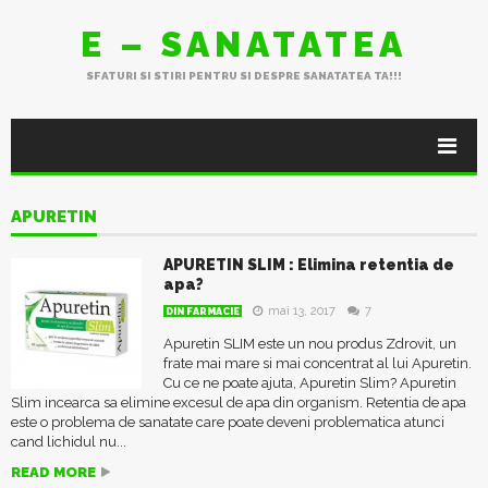
E – SANATATEA
SFATURI SI STIRI PENTRU SI DESPRE SANATATEA TA!!!
APURETIN
APURETIN SLIM : Elimina retentia de
apa?
mai 13, 2017
7
DIN FARMACIE
Apuretin SLIM este un nou produs Zdrovit, un
frate mai mare si mai concentrat al lui Apuretin.
Cu ce ne poate ajuta, Apuretin Slim? Apuretin
Slim incearca sa elimine excesul de apa din organism. Retentia de apa
este o problema de sanatate care poate deveni problematica atunci
cand lichidul nu...
READ MORE