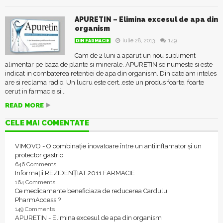
APURETIN – Elimina excesul de apa din
organism
iulie 28, 2013
149
DIN FARMACIE
Cam de 2 luni a aparut un nou supliment
alimentar pe baza de plante si minerale. APURETIN se numeste si este
indicat in combaterea retentiei de apa din organism. Din cate am inteles
are si reclama radio. Un lucru este cert..este un produs foarte, foarte
cerut in farmacie si...
READ MORE
CELE MAI COMENTATE
VIMOVO - O combinație inovatoare între un antiinflamator și un
protector gastric
646 Comments
Informații REZIDENȚIAT 2011 FARMACIE
164 Comments
Ce medicamente beneficiaza de reducerea Cardului
PharmAccess ?
149 Comments
APURETIN - Elimina excesul de apa din organism