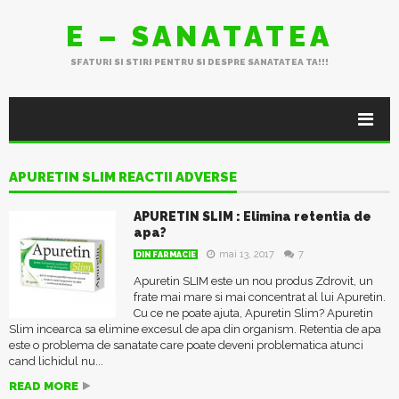
E – SANATATEA
SFATURI SI STIRI PENTRU SI DESPRE SANATATEA TA!!!
APURETIN SLIM REACTII ADVERSE
APURETIN SLIM : Elimina retentia de
apa?
mai 13, 2017
7
DIN FARMACIE
Apuretin SLIM este un nou produs Zdrovit, un
frate mai mare si mai concentrat al lui Apuretin.
Cu ce ne poate ajuta, Apuretin Slim? Apuretin
Slim incearca sa elimine excesul de apa din organism. Retentia de apa
este o problema de sanatate care poate deveni problematica atunci
cand lichidul nu...
READ MORE