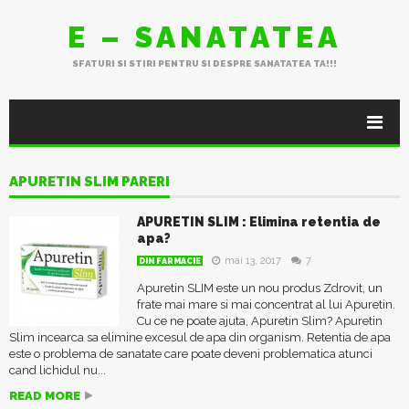
E – SANATATEA
SFATURI SI STIRI PENTRU SI DESPRE SANATATEA TA!!!
APURETIN SLIM PARERI
APURETIN SLIM : Elimina retentia de
apa?
mai 13, 2017
7
DIN FARMACIE
Apuretin SLIM este un nou produs Zdrovit, un
frate mai mare si mai concentrat al lui Apuretin.
Cu ce ne poate ajuta, Apuretin Slim? Apuretin
Slim incearca sa elimine excesul de apa din organism. Retentia de apa
este o problema de sanatate care poate deveni problematica atunci
cand lichidul nu...
READ MORE