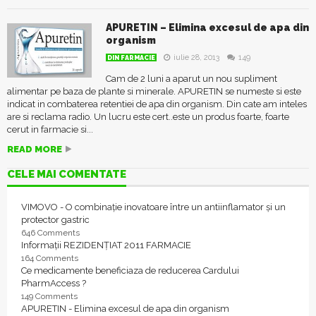
APURETIN – Elimina excesul de apa din
organism
iulie 28, 2013
149
DIN FARMACIE
Cam de 2 luni a aparut un nou supliment
alimentar pe baza de plante si minerale. APURETIN se numeste si este
indicat in combaterea retentiei de apa din organism. Din cate am inteles
are si reclama radio. Un lucru este cert..este un produs foarte, foarte
cerut in farmacie si...
READ MORE
CELE MAI COMENTATE
VIMOVO - O combinație inovatoare între un antiinflamator și un
protector gastric
646 Comments
Informații REZIDENȚIAT 2011 FARMACIE
164 Comments
Ce medicamente beneficiaza de reducerea Cardului
PharmAccess ?
149 Comments
APURETIN - Elimina excesul de apa din organism