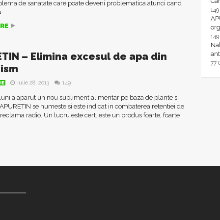
Ca
oblema de sanatate care poate deveni problematica atunci cand
14
...
AP
RE
or
14
Nal
ant
TIN – Elimina excesul de apa din
77
nism
iulie 28, 2013
149
IE
uni a aparut un nou supliment alimentar pe baza de plante si
APURETIN se numeste si este indicat in combaterea retentiei de
reclama radio. Un lucru este cert..este un produs foarte, foarte