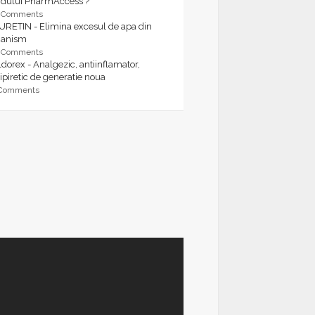
rdului PharmAccess ?
9 Comments
URETIN - Elimina excesul de apa din
ganism
9 Comments
dorex - Analgezic, antiinflamator,
ipiretic de generatie noua
 Comments