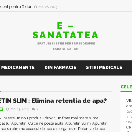
ecent pentru Riduri
mai 28, 2023
E –
SANATATEA
SFATURI SI STIRI PENTRU SI DESPRE
SANATATEA TA!!!
MEDICAMENTE
DIN FARMACIE
STIRI MEDICALE
I
CELE
TIN SLIM : Elimina retentia de apa?
VIM
ant
mai 13, 2017
7
IE
64
In
LIM este un nou produs Zdrovit, un frate mai mare si mai
16
 al lui Apuretin. Cu ce ne poate ajuta, Apuretin Slim? Apuretin
Ce
rca sa elimine excesul de apa din organism. Retentia de apa