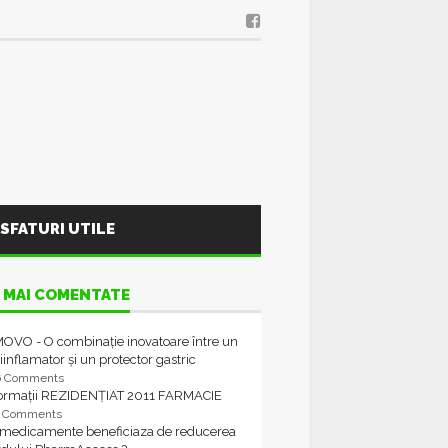
SFATURI UTILE
 MAI COMENTATE
OVO - O combinație inovatoare între un
iinflamator și un protector gastric
6 Comments
formații REZIDENȚIAT 2011 FARMACIE
4 Comments
 medicamente beneficiaza de reducerea