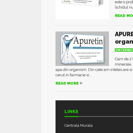
este o pr
lichidul nu
READ MO
APURE
orga
DIN FARMAC
Cam de 2 l
minerale. 
apa din organism. Din cate am inteles are si 
cerut in farmacie si...
READ MORE
LINKS
Centrala Murala