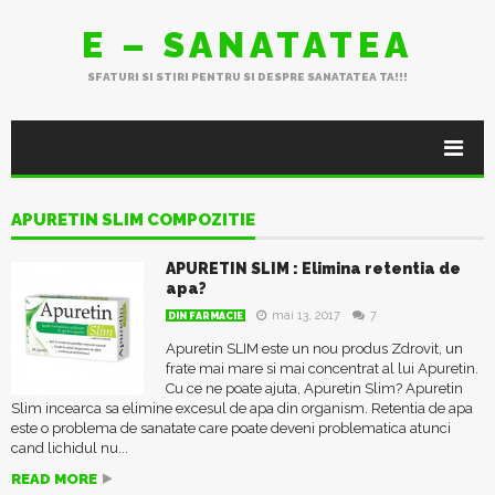
E – SANATATEA
SFATURI SI STIRI PENTRU SI DESPRE SANATATEA TA!!!
APURETIN SLIM COMPOZITIE
APURETIN SLIM : Elimina retentia de
apa?
mai 13, 2017
7
DIN FARMACIE
Apuretin SLIM este un nou produs Zdrovit, un
frate mai mare si mai concentrat al lui Apuretin.
Cu ce ne poate ajuta, Apuretin Slim? Apuretin
Slim incearca sa elimine excesul de apa din organism. Retentia de apa
este o problema de sanatate care poate deveni problematica atunci
cand lichidul nu...
READ MORE