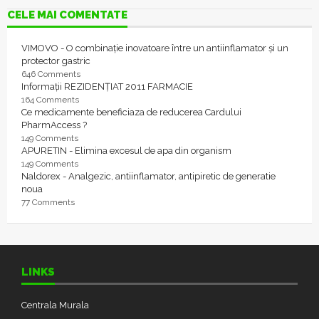
CELE MAI COMENTATE
VIMOVO - O combinație inovatoare între un antiinflamator și un
protector gastric
646 Comments
Informații REZIDENȚIAT 2011 FARMACIE
164 Comments
Ce medicamente beneficiaza de reducerea Cardului
PharmAccess ?
149 Comments
APURETIN - Elimina excesul de apa din organism
149 Comments
Naldorex - Analgezic, antiinflamator, antipiretic de generatie
noua
77 Comments
LINKS
Centrala Murala