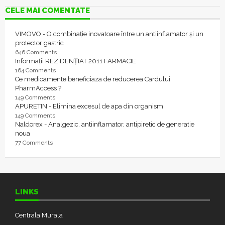
CELE MAI COMENTATE
VIMOVO - O combinație inovatoare între un antiinflamator și un
protector gastric
646 Comments
Informații REZIDENȚIAT 2011 FARMACIE
164 Comments
Ce medicamente beneficiaza de reducerea Cardului
PharmAccess ?
149 Comments
APURETIN - Elimina excesul de apa din organism
149 Comments
Naldorex - Analgezic, antiinflamator, antipiretic de generatie
noua
77 Comments
LINKS
Centrala Murala