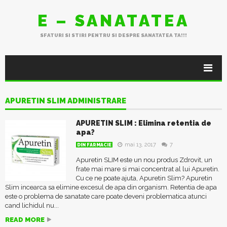
E – SANATATEA
SFATURI SI STIRI PENTRU SI DESPRE SANATATEA TA!!!
APURETIN SLIM ADMINISTRARE
APURETIN SLIM : Elimina retentia de
apa?
mai 13, 2017
7
DIN FARMACIE
Apuretin SLIM este un nou produs Zdrovit, un
frate mai mare si mai concentrat al lui Apuretin.
Cu ce ne poate ajuta, Apuretin Slim? Apuretin
Slim incearca sa elimine excesul de apa din organism. Retentia de apa
este o problema de sanatate care poate deveni problematica atunci
cand lichidul nu...
READ MORE