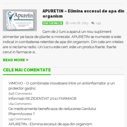
APURETIN – Elimina excesul de apa din
organism
iulie 28, 2013
149
DIN FARMACIE
Cam de 2 luni a aparut un nou supliment
alimentar pe baza de plante si minerale. APURETIN se numeste si este
indicat in combaterea retentiei de apa din organism. Din cate am inteles
are si reclama radio. Un lucru este cert..este un produs foarte, foarte
cerut in farmacie si...
READ MORE
CELE MAI COMENTATE
VIMOVO - O combinație inovatoare între un antiinflamator și un
protector gastric
646 Comments
Informații REZIDENȚIAT 2011 FARMACIE
164 Comments
Ce medicamente beneficiaza de reducerea Cardului
PharmAccess ?
149 Comments
APURETIN - Elimina excesul de apa din organism