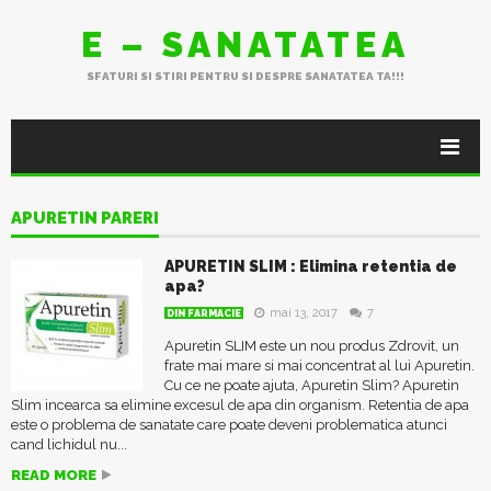
E – SANATATEA
SFATURI SI STIRI PENTRU SI DESPRE SANATATEA TA!!!
APURETIN PARERI
APURETIN SLIM : Elimina retentia de
apa?
mai 13, 2017
7
DIN FARMACIE
Apuretin SLIM este un nou produs Zdrovit, un
frate mai mare si mai concentrat al lui Apuretin.
Cu ce ne poate ajuta, Apuretin Slim? Apuretin
Slim incearca sa elimine excesul de apa din organism. Retentia de apa
este o problema de sanatate care poate deveni problematica atunci
cand lichidul nu...
READ MORE