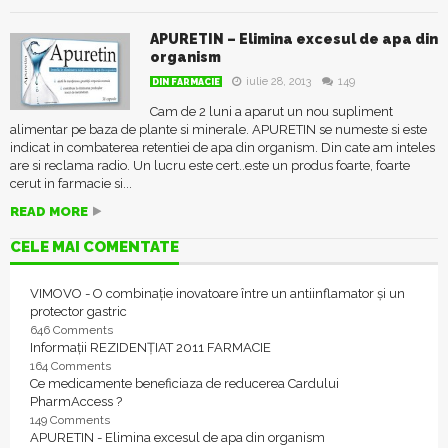
APURETIN – Elimina excesul de apa din
organism
iulie 28, 2013
149
DIN FARMACIE
Cam de 2 luni a aparut un nou supliment
alimentar pe baza de plante si minerale. APURETIN se numeste si este
indicat in combaterea retentiei de apa din organism. Din cate am inteles
are si reclama radio. Un lucru este cert..este un produs foarte, foarte
cerut in farmacie si...
READ MORE
CELE MAI COMENTATE
VIMOVO - O combinație inovatoare între un antiinflamator și un
protector gastric
646 Comments
Informații REZIDENȚIAT 2011 FARMACIE
164 Comments
Ce medicamente beneficiaza de reducerea Cardului
PharmAccess ?
149 Comments
APURETIN - Elimina excesul de apa din organism