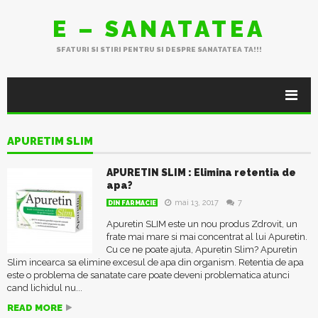
E – SANATATEA
SFATURI SI STIRI PENTRU SI DESPRE SANATATEA TA!!!
APURETIM SLIM
APURETIN SLIM : Elimina retentia de
apa?
mai 13, 2017
7
DIN FARMACIE
Apuretin SLIM este un nou produs Zdrovit, un
frate mai mare si mai concentrat al lui Apuretin.
Cu ce ne poate ajuta, Apuretin Slim? Apuretin
Slim incearca sa elimine excesul de apa din organism. Retentia de apa
este o problema de sanatate care poate deveni problematica atunci
cand lichidul nu...
READ MORE