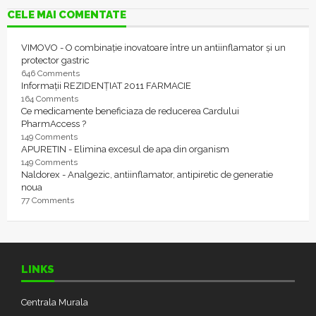
CELE MAI COMENTATE
VIMOVO - O combinație inovatoare între un antiinflamator și un
protector gastric
646 Comments
Informații REZIDENȚIAT 2011 FARMACIE
164 Comments
Ce medicamente beneficiaza de reducerea Cardului
PharmAccess ?
149 Comments
APURETIN - Elimina excesul de apa din organism
149 Comments
Naldorex - Analgezic, antiinflamator, antipiretic de generatie
noua
77 Comments
LINKS
Centrala Murala