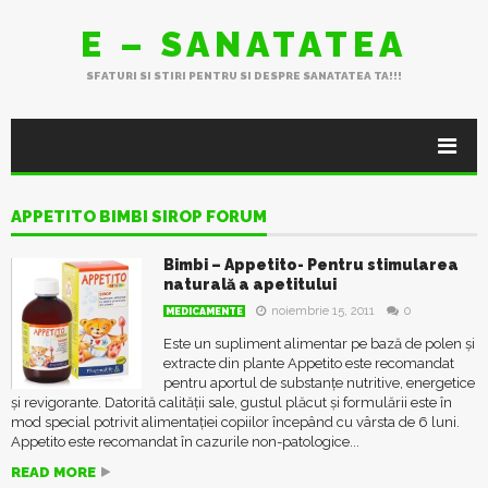
E – SANATATEA
SFATURI SI STIRI PENTRU SI DESPRE SANATATEA TA!!!
APPETITO BIMBI SIROP FORUM
Bimbi – Appetito- Pentru stimularea
naturală a apetitului
noiembrie 15, 2011
0
MEDICAMENTE
Este un supliment alimentar pe bază de polen și
extracte din plante Appetito este recomandat
pentru aportul de substanțe nutritive, energetice
și revigorante. Datorită calității sale, gustul plăcut și formulării este în
mod special potrivit alimentației copiilor începând cu vârsta de 6 luni.
Appetito este recomandat în cazurile non-patologice...
READ MORE