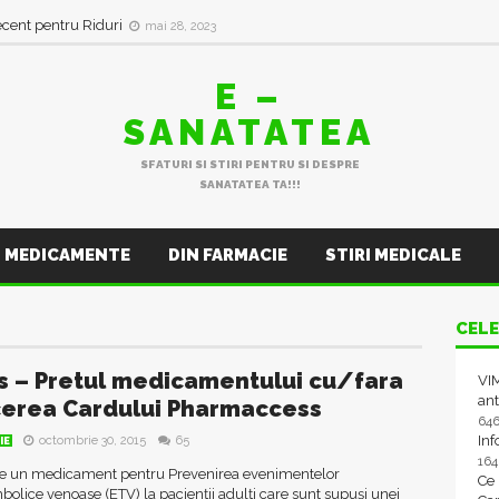
ecent pentru Riduri
mai 28, 2023
E –
SANATATEA
SFATURI SI STIRI PENTRU SI DESPRE
SANATATEA TA!!!
MEDICAMENTE
DIN FARMACIE
STIRI MEDICALE
CELE
is – Pretul medicamentului cu/fara
VIM
ant
erea Cardului Pharmaccess
64
In
octombrie 30, 2015
65
IE
16
ste un medicament pentru Prevenirea evenimentelor
Ce
lice venoase (ETV) la pacienţii adulţi care sunt supuşi unei