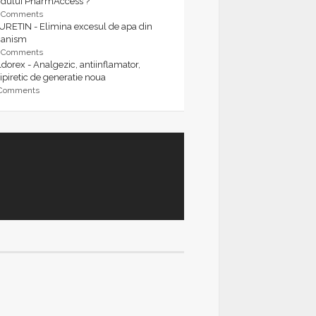
rdului PharmAccess ?
9 Comments
URETIN - Elimina excesul de apa din
ganism
9 Comments
dorex - Analgezic, antiinflamator,
ipiretic de generatie noua
 Comments