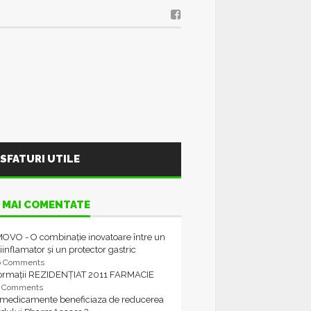
SFATURI UTILE
 MAI COMENTATE
OVO - O combinație inovatoare între un
iinflamator și un protector gastric
6 Comments
formații REZIDENȚIAT 2011 FARMACIE
4 Comments
 medicamente beneficiaza de reducerea