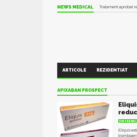
NEWS MEDICAL
Tratament aprobat r
ARTICOLE
REZIDENTIAT
APIXABAN PROSPECT
Eliqu
reduc
DIN FARMAC
Eliquis e
tromboembo