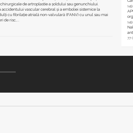
Ca
i chirurgicale de artroplastie a şoldului sau genunchiului.
14
 accidentului vascular cerebral şi a emboliei sistemice la
AP
dulţi cu fibrilaţie atrială non-valvulară (FANV) cu unul sau mai
or
i de risc,...
14
Nal
ant
77