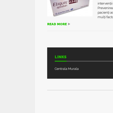
intervenţi
Prevenirea
pacienţi a
mulţi factor
READ MORE
LINKS
Centrala Murala