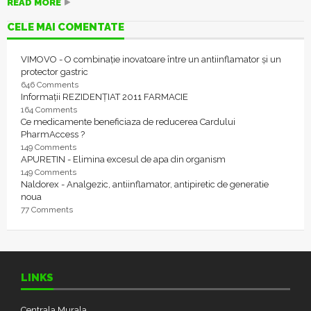
READ MORE
CELE MAI COMENTATE
VIMOVO - O combinație inovatoare între un antiinflamator și un
protector gastric
646 Comments
Informații REZIDENȚIAT 2011 FARMACIE
164 Comments
Ce medicamente beneficiaza de reducerea Cardului
PharmAccess ?
149 Comments
APURETIN - Elimina excesul de apa din organism
149 Comments
Naldorex - Analgezic, antiinflamator, antipiretic de generatie
noua
77 Comments
LINKS
Centrala Murala