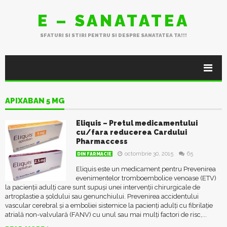
E – SANATATEA
SFATURI SI STIRI PENTRU SI DESPRE SANATATEA TA!!!
APIXABAN 5 MG
Eliquis – Pretul medicamentului
cu/fara reducerea Cardului
Pharmaccess
octombrie 30, 2015
65
DIN FARMACIE
Eliquis este un medicament pentru Prevenirea
evenimentelor tromboembolice venoase (ETV)
la pacienţii adulţi care sunt supuşi unei intervenţii chirurgicale de
artroplastie a şoldului sau genunchiului. Prevenirea accidentului
vascular cerebral şi a emboliei sistemice la pacienţi adulţi cu fibrilaţie
atrială non-valvulară (FANV) cu unul sau mai mulţi factori de risc,...