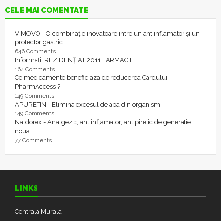
CELE MAI COMENTATE
VIMOVO - O combinație inovatoare între un antiinflamator și un
protector gastric
646 Comments
Informații REZIDENȚIAT 2011 FARMACIE
164 Comments
Ce medicamente beneficiaza de reducerea Cardului
PharmAccess ?
149 Comments
APURETIN - Elimina excesul de apa din organism
149 Comments
Naldorex - Analgezic, antiinflamator, antipiretic de generatie
noua
77 Comments
LINKS
Centrala Murala