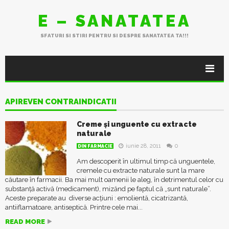
E – SANATATEA
SFATURI SI STIRI PENTRU SI DESPRE SANATATEA TA!!!
APIREVEN CONTRAINDICATII
Creme și unguente cu extracte
naturale
iunie 28, 2011
0
DIN FARMACIE
Am descoperit în ultimul timp că unguentele,
cremele cu extracte naturale sunt la mare
căutare în farmacii. Ba mai mult oamenii le aleg, în detrimentul celor cu
substanță activă (medicament), mizănd pe faptul că „sunt naturale”.
Aceste preparate au diverse acțiuni : emolientă, cicatrizantă,
antiiflamatoare, antiseptică. Printre cele mai...
READ MORE