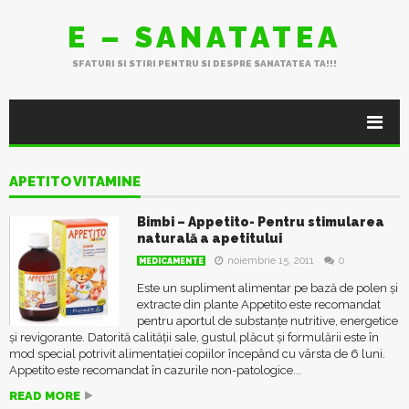
E – SANATATEA
SFATURI SI STIRI PENTRU SI DESPRE SANATATEA TA!!!
APETITO VITAMINE
Bimbi – Appetito- Pentru stimularea
naturală a apetitului
noiembrie 15, 2011
0
MEDICAMENTE
Este un supliment alimentar pe bază de polen și
extracte din plante Appetito este recomandat
pentru aportul de substanțe nutritive, energetice
și revigorante. Datorită calității sale, gustul plăcut și formulării este în
mod special potrivit alimentației copiilor începând cu vârsta de 6 luni.
Appetito este recomandat în cazurile non-patologice...
READ MORE