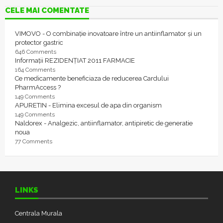
CELE MAI COMENTATE
VIMOVO - O combinație inovatoare între un antiinflamator și un
protector gastric
646 Comments
Informații REZIDENȚIAT 2011 FARMACIE
164 Comments
Ce medicamente beneficiaza de reducerea Cardului
PharmAccess ?
149 Comments
APURETIN - Elimina excesul de apa din organism
149 Comments
Naldorex - Analgezic, antiinflamator, antipiretic de generatie
noua
77 Comments
LINKS
Centrala Murala