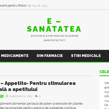
ecent pentru Riduri
mai 28, 2023
E –
SANATATEA
SFATURI SI STIRI PENTRU SI DESPRE
SANATATEA TA!!!
MEDICAMENTE
DIN FARMACIE
STIRI MEDICALE
CELE
 – Appetito- Pentru stimularea
VIM
ant
ală a apetitului
64
In
noiembrie 15, 2011
0
TE
16
pliment alimentar pe bază de polen și extracte din plante
Ce
ste recomandat pentru aportul de substanțe nutritive,