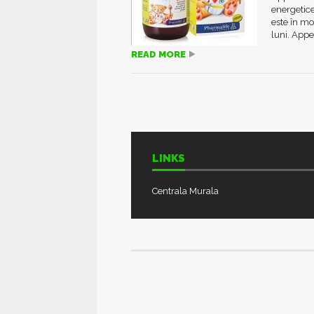
energetice 
este în mo
luni. Appe
READ MORE
LINKS
Centrala Murala