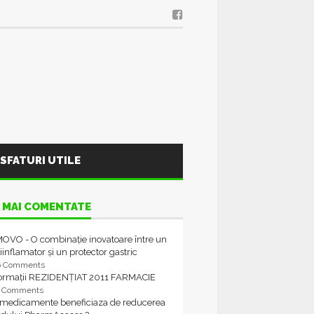
SFATURI UTILE
 MAI COMENTATE
OVO - O combinație inovatoare între un
iinflamator și un protector gastric
6 Comments
formații REZIDENȚIAT 2011 FARMACIE
4 Comments
 medicamente beneficiaza de reducerea