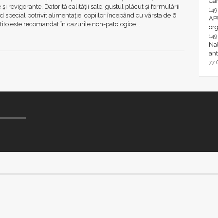
Ca
și revigorante. Datorită calității sale, gustul plăcut și formulării
14
d special potrivit alimentației copiilor începând cu vârsta de 6
AP
tito este recomandat în cazurile non-patologice...
or
14
Nal
ant
77