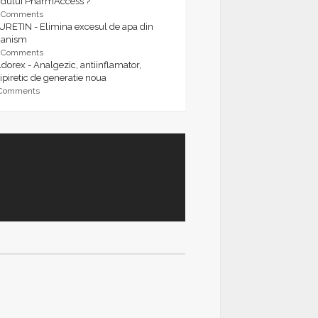
rdului PharmAccess ?
9 Comments
URETIN - Elimina excesul de apa din
ganism
9 Comments
dorex - Analgezic, antiinflamator,
ipiretic de generatie noua
 Comments