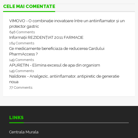
CELE MAI COMENTATE
VIMOVO - O combinație inovatoare între un antiinflamator și un
protector gastric
646 Comments
Informații REZIDENȚIAT 2011 FARMACIE
164 Comments
Ce medicamente beneficiaza de reducerea Cardului
PharmAccess ?
149 Comments
APURETIN - Elimina excesul de apa din organism
149 Comments
Naldorex - Analgezic, antiinflamator, antipiretic de generatie
noua
77 Comments
LINKS
Centrala Murala