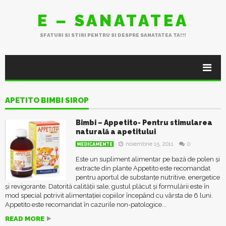
E – SANATATEA
SFATURI SI STIRI PENTRU SI DESPRE SANATATEA TA!!!
APETITO BIMBI SIROP
Bimbi – Appetito- Pentru stimularea
naturală a apetitului
noiembrie 15, 2011
0
MEDICAMENTE
Este un supliment alimentar pe bază de polen și
extracte din plante Appetito este recomandat
pentru aportul de substanțe nutritive, energetice
și revigorante. Datorită calității sale, gustul plăcut și formulării este în
mod special potrivit alimentației copiilor începând cu vârsta de 6 luni.
Appetito este recomandat în cazurile non-patologice...
READ MORE