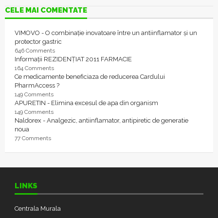
CELE MAI COMENTATE
VIMOVO - O combinație inovatoare între un antiinflamator și un
protector gastric
646 Comments
Informații REZIDENȚIAT 2011 FARMACIE
164 Comments
Ce medicamente beneficiaza de reducerea Cardului
PharmAccess ?
149 Comments
APURETIN - Elimina excesul de apa din organism
149 Comments
Naldorex - Analgezic, antiinflamator, antipiretic de generatie
noua
77 Comments
LINKS
Centrala Murala