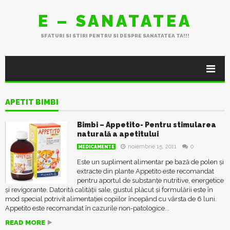
E – SANATATEA
SFATURI SI STIRI PENTRU SI DESPRE SANATATEA TA!!!
APETIT BIMBI
Bimbi – Appetito- Pentru stimularea
naturală a apetitului
noiembrie 15, 2011
0
MEDICAMENTE
Este un supliment alimentar pe bază de polen și
extracte din plante Appetito este recomandat
pentru aportul de substanțe nutritive, energetice
și revigorante. Datorită calității sale, gustul plăcut și formulării este în
mod special potrivit alimentației copiilor începând cu vârsta de 6 luni.
Appetito este recomandat în cazurile non-patologice...
READ MORE