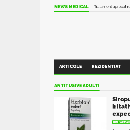
NEWS MEDICAL
Tratament aprobat r
ARTICOLE
REZIDENTIAT
ANTITUSIVE ADULTI
Sirop
iritat
expec
DIN FARMAC