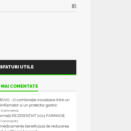
SFATURI UTILE
 MAI COMENTATE
OVO - O combinație inovatoare între un
iinflamator și un protector gastric
6 Comments
formații REZIDENȚIAT 2011 FARMACIE
4 Comments
 medicamente beneficiaza de reducerea