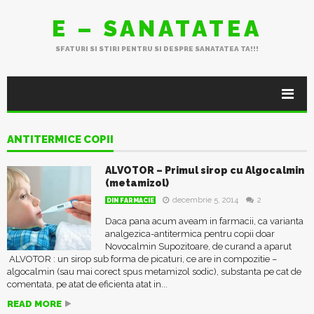
E – SANATATEA
SFATURI SI STIRI PENTRU SI DESPRE SANATATEA TA!!!
ANTITERMICE COPII
ALVOTOR – Primul sirop cu Algocalmin
(metamizol)
decembrie 5, 2014
2
DIN FARMACIE
Daca pana acum aveam in farmacii, ca varianta
analgezica-antitermica pentru copii doar
Novocalmin Supozitoare, de curand a aparut
ALVOTOR : un sirop sub forma de picaturi, ce are in compozitie –
algocalmin (sau mai corect spus metamizol sodic), substanta pe cat de
comentata, pe atat de eficienta atat in...
READ MORE