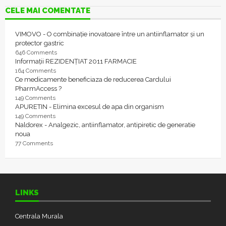
CELE MAI COMENTATE
VIMOVO - O combinație inovatoare între un antiinflamator și un
protector gastric
646 Comments
Informații REZIDENȚIAT 2011 FARMACIE
164 Comments
Ce medicamente beneficiaza de reducerea Cardului
PharmAccess ?
149 Comments
APURETIN - Elimina excesul de apa din organism
149 Comments
Naldorex - Analgezic, antiinflamator, antipiretic de generatie
noua
77 Comments
LINKS
Centrala Murala