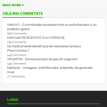
READ MORE
CELE MAI COMENTATE
VIMOVO - O combinație inovatoare între un antiinflamator și un
protector gastric
646 Comments
Informații REZIDENȚIAT 2011 FARMACIE
164 Comments
Ce medicamente beneficiaza de reducerea Cardului
PharmAccess ?
149 Comments
APURETIN - Elimina excesul de apa din organism
149 Comments
Naldorex - Analgezic, antiinflamator, antipiretic de generatie
noua
77 Comments
LINKS