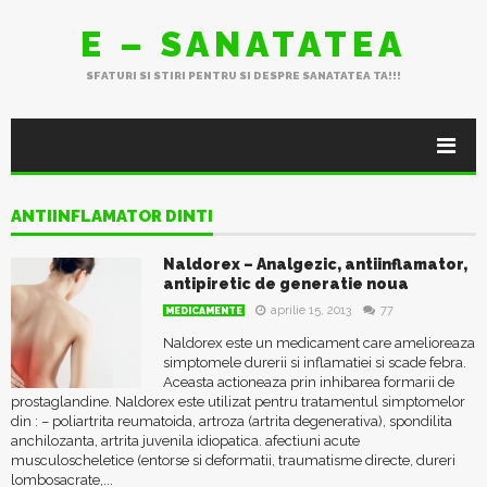
E – SANATATEA
SFATURI SI STIRI PENTRU SI DESPRE SANATATEA TA!!!
ANTIINFLAMATOR DINTI
Naldorex – Analgezic, antiinflamator,
antipiretic de generatie noua
aprilie 15, 2013
77
MEDICAMENTE
Naldorex este un medicament care amelioreaza
simptomele durerii si inflamatiei si scade febra.
Aceasta actioneaza prin inhibarea formarii de
prostaglandine. Naldorex este utilizat pentru tratamentul simptomelor
din : – poliartrita reumatoida, artroza (artrita degenerativa), spondilita
anchilozanta, artrita juvenila idiopatica. afectiuni acute
musculoscheletice (entorse si deformatii, traumatisme directe, dureri
lombosacrate,...