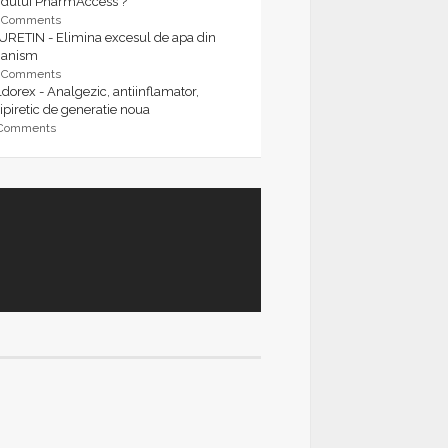
rdului PharmAccess ?
9 Comments
URETIN - Elimina excesul de apa din
ganism
9 Comments
dorex - Analgezic, antiinflamator,
ipiretic de generatie noua
 Comments