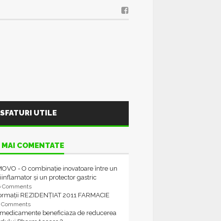
SFATURI UTILE
 MAI COMENTATE
OVO - O combinație inovatoare între un
iinflamator și un protector gastric
6 Comments
formații REZIDENȚIAT 2011 FARMACIE
4 Comments
 medicamente beneficiaza de reducerea