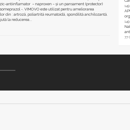
Ca
zic-antiinflamator – naproxen – și un pansament (protector)
14
esomeprazol -. VIMOVO este utilizat pentru ameliorarea
AP
r din : artroză, poliartrită reumatoidă, spondilită anchilozantă.
or
ută la reducerea...
14
Nal
ant
77