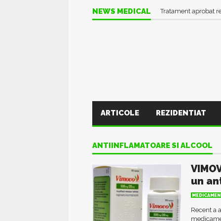
NEWS MEDICAL
Tratament aprobat r
ARTICOLE
REZIDENTIAT
ANTIINFLAMATOARE SI ALCOOL
VIMOV
un an
MEDICAMEN
Recent a a
medicamen