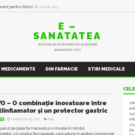
ecent pentru Riduri
mai 28, 2023
E –
SANATATEA
SFATURI SI STIRI PENTRU SI DESPRE
SANATATEA TA!!!
MEDICAMENTE
DIN FARMACIE
STIRI MEDICALE
CELE
O – O combinație inovatoare între
VIM
ant
tiinflamator și un protector gastric
64
In
noiembrie 25, 2011
646
TE
16
părut pe piața farmaceutică o inovație în rândul
Ce
telor. Un produs farmaceutic care aduce în același comprimat