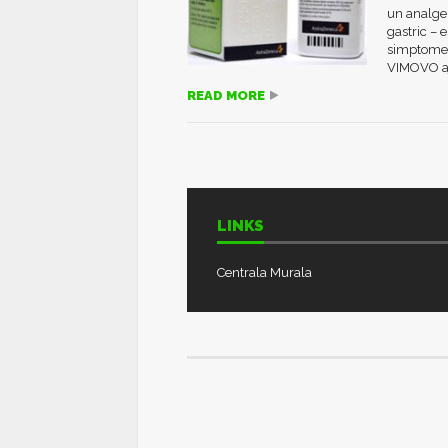
un analge
gastric – 
simptomelo
VIMOVO aj
READ MORE
LINKS
Centrala Murala