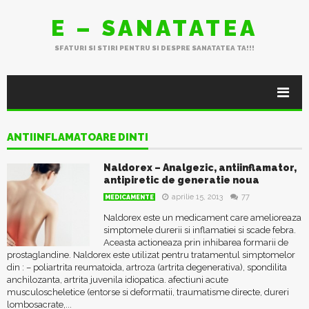
E – SANATATEA
SFATURI SI STIRI PENTRU SI DESPRE SANATATEA TA!!!
ANTIINFLAMATOARE DINTI
Naldorex – Analgezic, antiinflamator,
antipiretic de generatie noua
aprilie 15, 2013
77
MEDICAMENTE
Naldorex este un medicament care amelioreaza
simptomele durerii si inflamatiei si scade febra.
Aceasta actioneaza prin inhibarea formarii de
prostaglandine. Naldorex este utilizat pentru tratamentul simptomelor
din : – poliartrita reumatoida, artroza (artrita degenerativa), spondilita
anchilozanta, artrita juvenila idiopatica. afectiuni acute
musculoscheletice (entorse si deformatii, traumatisme directe, dureri
lombosacrate,...