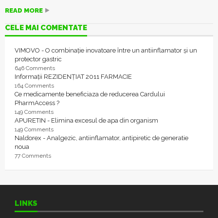
READ MORE
CELE MAI COMENTATE
VIMOVO - O combinație inovatoare între un antiinflamator și un
protector gastric
646 Comments
Informații REZIDENȚIAT 2011 FARMACIE
164 Comments
Ce medicamente beneficiaza de reducerea Cardului
PharmAccess ?
149 Comments
APURETIN - Elimina excesul de apa din organism
149 Comments
Naldorex - Analgezic, antiinflamator, antipiretic de generatie
noua
77 Comments
LINKS