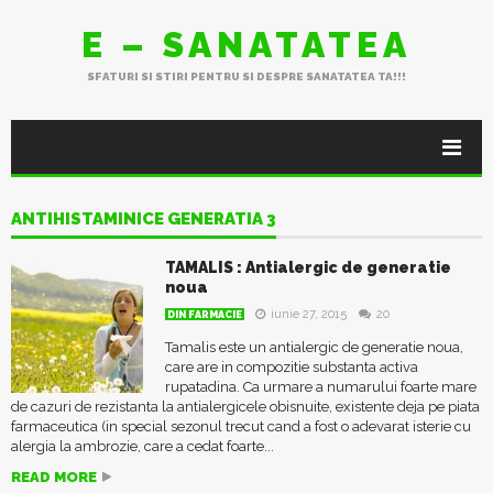
E – SANATATEA
SFATURI SI STIRI PENTRU SI DESPRE SANATATEA TA!!!
ANTIHISTAMINICE GENERATIA 3
TAMALIS : Antialergic de generatie
noua
iunie 27, 2015
20
DIN FARMACIE
Tamalis este un antialergic de generatie noua,
care are in compozitie substanta activa
rupatadina. Ca urmare a numarului foarte mare
de cazuri de rezistanta la antialergicele obisnuite, existente deja pe piata
farmaceutica (in special sezonul trecut cand a fost o adevarat isterie cu
alergia la ambrozie, care a cedat foarte...
READ MORE