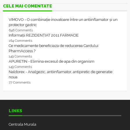
CELE MAI COMENTATE
VIMOVO - O combinație inovatoare între un antiinflamator și un
protector gastric
646 Comments
Informații REZIDENȚIAT 2011 FARMACIE
164 Comments
Ce medicamente beneficiaza de reducerea Cardului
PharmAccess ?
149 Comments
APURETIN - Elimina excesul de apa din organism
149 Comments
Naldorex - Analgezic, antiinflamator, antipiretic de generatie
noua
77 Comments
LINKS
Centrala Murala