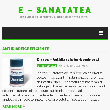
E – SANATATEA
SFATURI SI STIRI PENTRU SI DESPRE SANATATEA TA!!!
ANTIDIAREICE EFICIENTE
Diarex – Antidiareic herbomineral
iunie 16, 2012
0
STIRI MEDICALE
Indicatii : – diareea acuta si cronica de diverse
etiologii – adjuvant in tratamentul sindromului
de intestin iritabil Prin efectul antibacterian si
astringent, Diarex regleaza peristaltismul, fiind
eficient in tratarea diareei acute sau cronice. Proprietatile
antiinflamatoare, antioxidante sidemulcente faciliteaza procesul de
vindecare a mucoasei intestinale, iar efectul antispastic calmeaza...
READ MORE