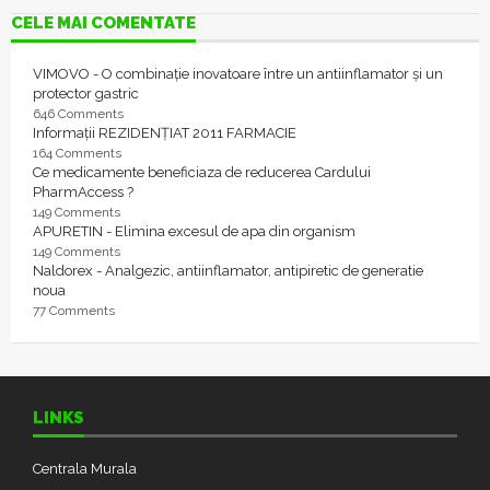
CELE MAI COMENTATE
VIMOVO - O combinație inovatoare între un antiinflamator și un
protector gastric
646 Comments
Informații REZIDENȚIAT 2011 FARMACIE
164 Comments
Ce medicamente beneficiaza de reducerea Cardului
PharmAccess ?
149 Comments
APURETIN - Elimina excesul de apa din organism
149 Comments
Naldorex - Analgezic, antiinflamator, antipiretic de generatie
noua
77 Comments
LINKS
Centrala Murala