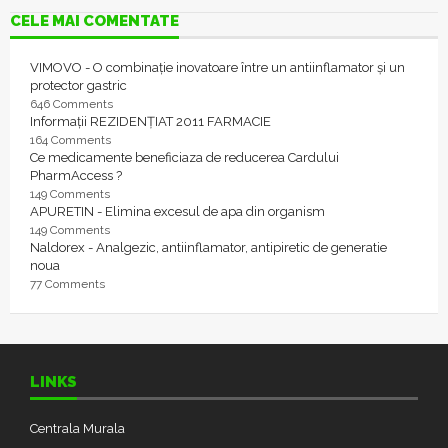
CELE MAI COMENTATE
VIMOVO - O combinație inovatoare între un antiinflamator și un
protector gastric
646 Comments
Informații REZIDENȚIAT 2011 FARMACIE
164 Comments
Ce medicamente beneficiaza de reducerea Cardului
PharmAccess ?
149 Comments
APURETIN - Elimina excesul de apa din organism
149 Comments
Naldorex - Analgezic, antiinflamator, antipiretic de generatie
noua
77 Comments
LINKS
Centrala Murala