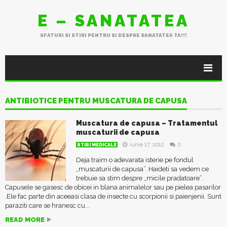
E – SANATATEA
SFATURI SI STIRI PENTRU SI DESPRE SANATATEA TA!!!
ANTIBIOTICE PENTRU MUSCATURA DE CAPUSA
Muscatura de capusa – Tratamentul
muscaturii de capusa
iunie 17, 2012
0
STIRI MEDICALE
Deja traim o adevarata isterie pe fondul
„muscaturii de capusa”. Haideti sa vedem ce
trebuie sa stim despre „micile pradatoare”.
Capusele se gasesc de obicei in blana animalelor sau pe pielea pasarilor
.Ele fac parte din aceeasi clasa de insecte cu scorpionii si paienjenii. Sunt
paraziti care se hranesc cu...
READ MORE