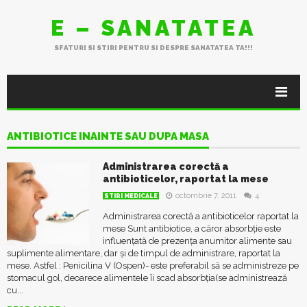
E – SANATATEA
SFATURI SI STIRI PENTRU SI DESPRE SANATATEA TA!!!
ANTIBIOTICE INAINTE SAU DUPA MASA
Administrarea corectă a
antibioticelor, raportat la mese
octombrie 7, 2011
4
STIRI MEDICALE
Administrarea corectă a antibioticelor raportat la
mese Sunt antibiotice, a căror absorbție este
influențată de prezența anumitor alimente sau
suplimente alimentare, dar și de timpul de administrare, raportat la
mese. Astfel : Penicilina V (Ospen)- este preferabil să se administreze pe
stomacul gol, deoarece alimentele îi scad absorbția(se administrează
cu...