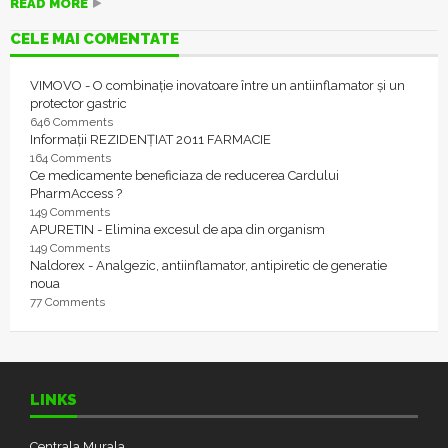
READ MORE
CELE MAI COMENTATE
VIMOVO - O combinație inovatoare între un antiinflamator și un
protector gastric
646 Comments
Informații REZIDENȚIAT 2011 FARMACIE
164 Comments
Ce medicamente beneficiaza de reducerea Cardului
PharmAccess ?
149 Comments
APURETIN - Elimina excesul de apa din organism
149 Comments
Naldorex - Analgezic, antiinflamator, antipiretic de generatie
noua
77 Comments
LINKS
Centrala Murala