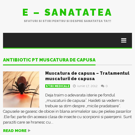
E – SANATATEA
SFATURI SI STIRI PENTRU SI DESPRE SANATATEA TA!!!
ANTIBIOTIC PT MUSCATURA DE CAPUSA
Muscatura de capusa – Tratamentul
muscaturii de capusa
iunie 17, 2012
0
STIRI MEDICALE
Deja traim o adevarata isterie pe fondul
„muscaturii de capusa”. Haideti sa vedem ce
trebuie sa stim despre „micile pradatoare”.
Capusele se gasesc de obicei in blana animalelor sau pe pielea pasarilor
.Ele fac parte din aceeasi clasa de insecte cu scorpionii si paienjenii. Sunt
paraziti care se hranesc cu...
READ MORE