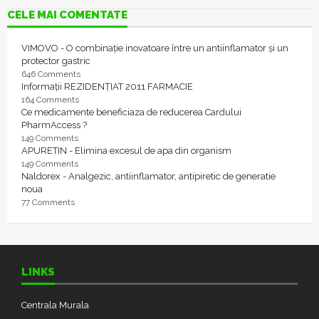
CELE MAI COMENTATE
VIMOVO - O combinație inovatoare între un antiinflamator și un
protector gastric
646 Comments
Informații REZIDENȚIAT 2011 FARMACIE
164 Comments
Ce medicamente beneficiaza de reducerea Cardului
PharmAccess ?
149 Comments
APURETIN - Elimina excesul de apa din organism
149 Comments
Naldorex - Analgezic, antiinflamator, antipiretic de generatie
noua
77 Comments
LINKS
Centrala Murala