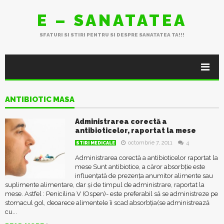
E – SANATATEA
SFATURI SI STIRI PENTRU SI DESPRE SANATATEA TA!!!
ANTIBIOTIC MASA
Administrarea corectă a
antibioticelor, raportat la mese
octombrie 7, 2011
4
STIRI MEDICALE
Administrarea corectă a antibioticelor raportat la
mese Sunt antibiotice, a căror absorbție este
influențată de prezența anumitor alimente sau
suplimente alimentare, dar și de timpul de administrare, raportat la
mese. Astfel : Penicilina V (Ospen)- este preferabil să se administreze pe
stomacul gol, deoarece alimentele îi scad absorbția(se administrează
cu...