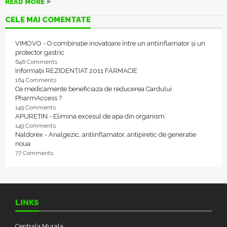
READ MORE
CELE MAI COMENTATE
VIMOVO - O combinație inovatoare între un antiinflamator și un
protector gastric
646 Comments
Informații REZIDENȚIAT 2011 FARMACIE
164 Comments
Ce medicamente beneficiaza de reducerea Cardului
PharmAccess ?
149 Comments
APURETIN - Elimina excesul de apa din organism
149 Comments
Naldorex - Analgezic, antiinflamator, antipiretic de generatie
noua
77 Comments
LINKS
Centrala Murala