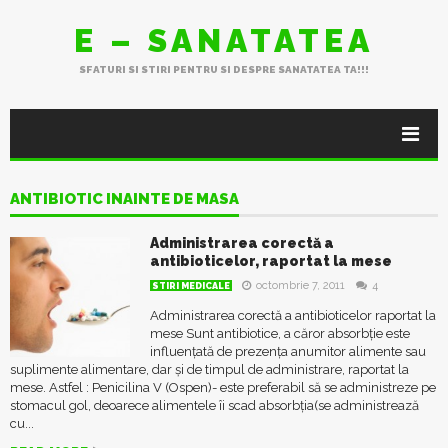
E – SANATATEA
SFATURI SI STIRI PENTRU SI DESPRE SANATATEA TA!!!
ANTIBIOTIC INAINTE DE MASA
Administrarea corectă a
antibioticelor, raportat la mese
octombrie 7, 2011
4
STIRI MEDICALE
Administrarea corectă a antibioticelor raportat la
mese Sunt antibiotice, a căror absorbție este
influențată de prezența anumitor alimente sau
suplimente alimentare, dar și de timpul de administrare, raportat la
mese. Astfel : Penicilina V (Ospen)- este preferabil să se administreze pe
stomacul gol, deoarece alimentele îi scad absorbția(se administrează
cu...