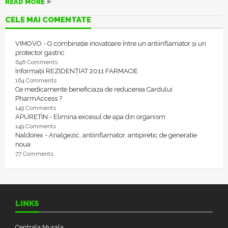
READ MORE
CELE MAI COMENTATE
VIMOVO - O combinație inovatoare între un antiinflamator și un
protector gastric
646 Comments
Informații REZIDENȚIAT 2011 FARMACIE
164 Comments
Ce medicamente beneficiaza de reducerea Cardului
PharmAccess ?
149 Comments
APURETIN - Elimina excesul de apa din organism
149 Comments
Naldorex - Analgezic, antiinflamator, antipiretic de generatie
noua
77 Comments
LINKS
Centrala Murala