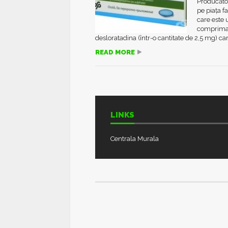
Producător
pe piața 
care este 
comprimat
desloratadina (într-o cantitate de 2,5 mg) car
READ MORE
LINKS
Centrala Murala