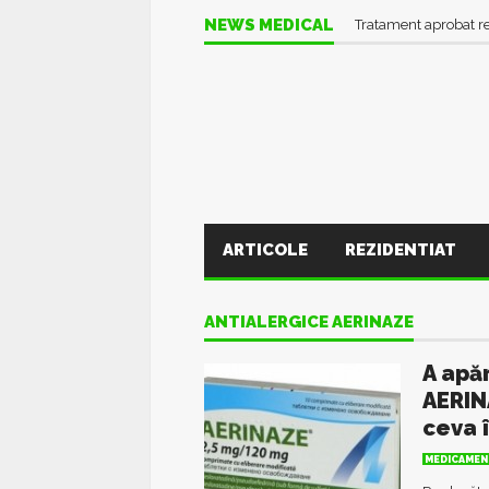
NEWS MEDICAL
Tratament aprobat r
ARTICOLE
REZIDENTIAT
ANTIALERGICE AERINAZE
A apă
AERIN
ceva 
MEDICAMEN