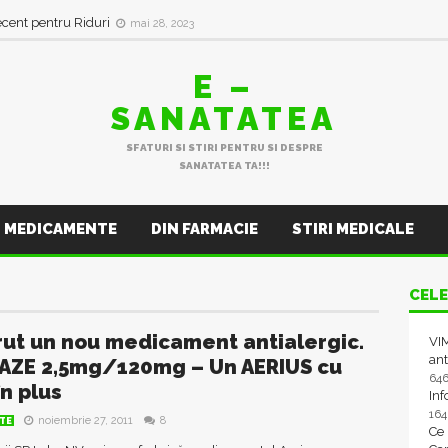
ecent pentru Riduri
mai 28, 2023
E –
SANATATEA
SFATURI SI STIRI PENTRU SI DESPRE
SANATATEA TA!!!
MEDICAMENTE
DIN FARMACIE
STIRI MEDICALE
CELE
rut un nou medicament antialergic.
VIM
ant
AZE 2,5mg/120mg – Un AERIUS cu
64
în plus
In
16
noiembrie 27, 2011
8
TE
Ce