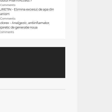
rdului PharmAccess ?
9 Comments
URETIN - Elimina excesul de apa din
ganism
9 Comments
dorex - Analgezic, antiinflamator,
ipiretic de generatie noua
 Comments