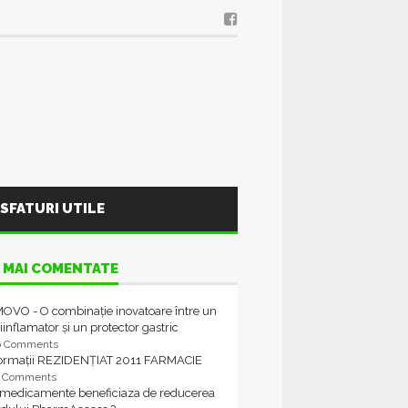
SFATURI UTILE
 MAI COMENTATE
OVO - O combinație inovatoare între un
iinflamator și un protector gastric
6 Comments
formații REZIDENȚIAT 2011 FARMACIE
4 Comments
 medicamente beneficiaza de reducerea