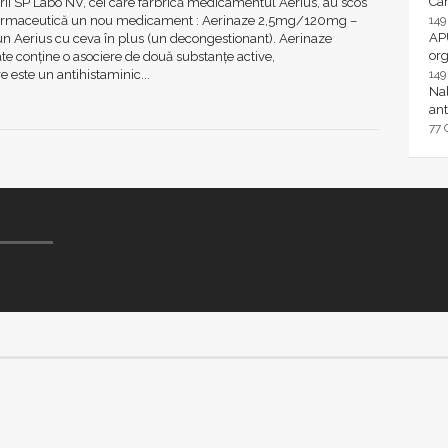
Ca
ii SP Labo NV, cei care farbrică medicamentul Aerius, au scos
farmaceutică un nou medicament : Aerinaze 2,5mg/120mg –
14
AP
un Aerius cu ceva în plus (un decongestionant). Aerinaze
or
e conține o asociere de două substanțe active,
e este un antihistaminic...
14
Nal
ant
77