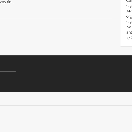
Ca
ay (în...
14
AP
or
14
Nal
ant
77