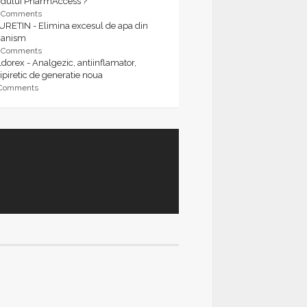
rdului PharmAccess ?
9 Comments
URETIN - Elimina excesul de apa din
ganism
9 Comments
dorex - Analgezic, antiinflamator,
ipiretic de generatie noua
 Comments