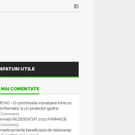
SFATURI UTILE
 MAI COMENTATE
OVO - O combinație inovatoare între un
iinflamator și un protector gastric
6 Comments
formații REZIDENȚIAT 2011 FARMACIE
4 Comments
 medicamente beneficiaza de reducerea