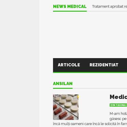
NEWS MEDICAL
Tratament aprobat r
ARTICOLE
REZIDENTIAT
ANSILAN
Medic
DIN FARMAC
M-am hotăr
găsesc pe
încă mulți oameni care încă le solicită în fa