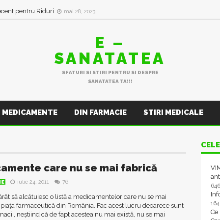
ecent pentru Riduri
mai 28, 2023
E –
SANATATEA
SFATURI SI STIRI PENTRU SI DESPRE
SANATATEA TA!!!
MEDICAMENTE
DIN FARMACIE
STIRI MEDICALE
CELE
amente care nu se mai fabrică
VIM
ant
iulie 24, 2011
76
IE
64
In
ât să alcătuiesc o listă a medicamentelor care nu se mai
16
 piața farmaceutică din România. Fac acest lucru deoarece sunt
Ce
rmacii, neștiind că de fapt acestea nu mai există, nu se mai