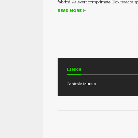
fabrică. Arlevert comprimate Bioxiteracor spr
READ MORE
LINKS
Centrala Murala