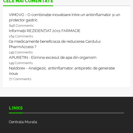
CELE MAI COMENTATE
VIMOVO - O combinație inovatoare între un antiinflamator și un
protector gastric
646 Comments
Informații REZIDENȚIAT 2011 FARMACIE
164 Comments
Ce medicamente beneficiaza de reducerea Cardului
PharmAccess ?
149 Comments
APURETIN - Elimina excesul de apa din organism
149 Comments
Naldorex - Analgezic, antiinflamator, antipiretic de generatie
noua
77 Comments
LINKS
Centrala Murala