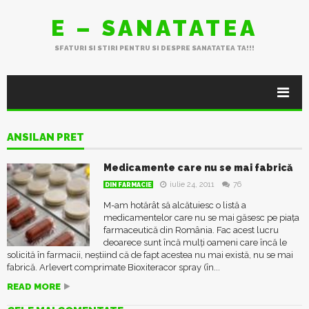
E – SANATATEA
SFATURI SI STIRI PENTRU SI DESPRE SANATATEA TA!!!
ANSILAN PRET
Medicamente care nu se mai fabrică
iulie 24, 2011
76
DIN FARMACIE
M-am hotărât să alcătuiesc o listă a
medicamentelor care nu se mai găsesc pe piața
farmaceutică din România. Fac acest lucru
deoarece sunt încă mulți oameni care încă le
solicită în farmacii, neștiind că de fapt acestea nu mai există, nu se mai
fabrică. Arlevert comprimate Bioxiteracor spray (în...
READ MORE