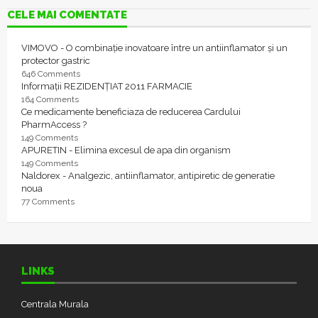
CELE MAI COMENTATE
VIMOVO - O combinație inovatoare între un antiinflamator și un
protector gastric
646 Comments
Informații REZIDENȚIAT 2011 FARMACIE
164 Comments
Ce medicamente beneficiaza de reducerea Cardului
PharmAccess ?
149 Comments
APURETIN - Elimina excesul de apa din organism
149 Comments
Naldorex - Analgezic, antiinflamator, antipiretic de generatie
noua
77 Comments
LINKS
Centrala Murala