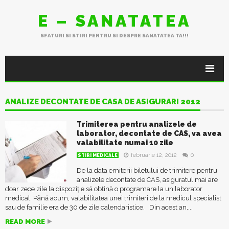
E – SANATATEA
SFATURI SI STIRI PENTRU SI DESPRE SANATATEA TA!!!
ANALIZE DECONTATE DE CASA DE ASIGURARI 2012
Trimiterea pentru analizele de
laborator, decontate de CAS, va avea
valabilitate numai 10 zile
februarie 12, 2012
0
STIRI MEDICALE
De la data emiterii biletului de trimitere pentru
analizele decontate de CAS, asiguratul mai are
doar zece zile la dispoziţie să obţină o programare la un laborator
medical. Până acum, valabilitatea unei trimiteri de la medicul specialist
sau de familie era de 30 de zile calendaristice. Din acest an,...
READ MORE