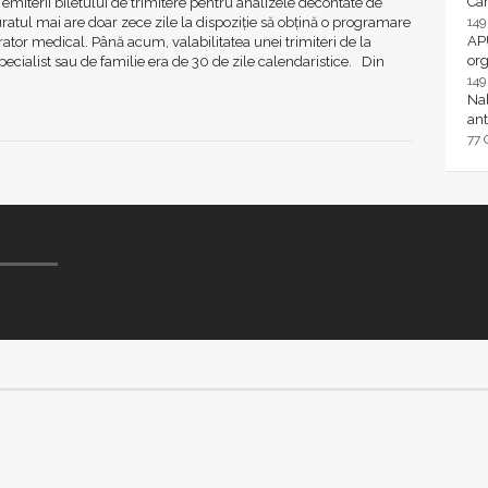
Ca
 emiterii biletului de trimitere pentru analizele decontate de
ratul mai are doar zece zile la dispoziţie să obţină o programare
14
AP
rator medical. Până acum, valabilitatea unei trimiteri de la
or
ecialist sau de familie era de 30 de zile calendaristice. Din
14
Nal
ant
77