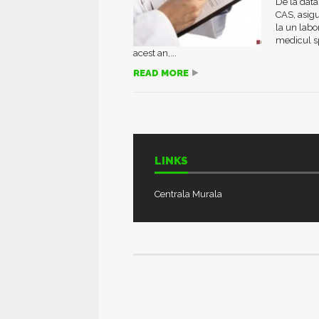
De la data
CAS, asigu
la un labo
medicul sp
acest an,...
READ MORE
LINKS
Centrala Murala