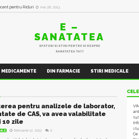
ecent pentru Riduri
mai 28, 2023
E –
SANATATEA
SFATURI SI STIRI PENTRU SI DESPRE
SANATATEA TA!!!
MEDICAMENTE
DIN FARMACIE
STIRI MEDICALE
2
CELE
terea pentru analizele de laborator,
VIM
ant
tate de CAS, va avea valabilitate
64
 10 zile
In
16
februarie 12, 2012
0
CALE
Ce