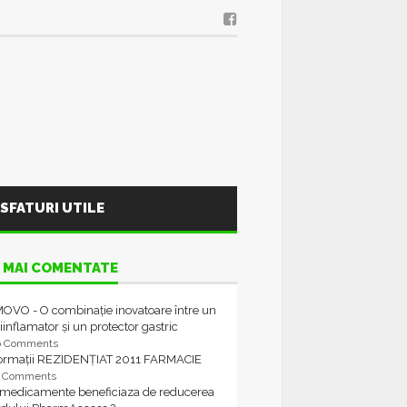
SFATURI UTILE
 MAI COMENTATE
OVO - O combinație inovatoare între un
iinflamator și un protector gastric
6 Comments
formații REZIDENȚIAT 2011 FARMACIE
4 Comments
 medicamente beneficiaza de reducerea