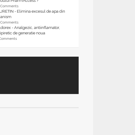
rdului PharmAccess ?
9 Comments
URETIN - Elimina excesul de apa din
ganism
9 Comments
dorex - Analgezic, antiinflamator,
ipiretic de generatie noua
 Comments