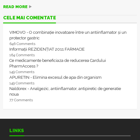
READ MORE
CELE MAI COMENTATE
VIMOVO - O combinație inovatoare între un antiinflamator și un
protector gastric
646 Comments
Informații REZIDENȚIAT 2011 FARMACIE
164 Comments
Ce medicamente beneficiaza de reducerea Cardului
PharmAccess ?
149 Comments
APURETIN - Elimina excesul de apa din organism
149 Comments
Naldorex - Analgezic, antiinflamator, antipiretic de generatie
noua
77 Comments
LINKS