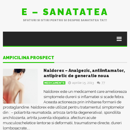
E – SANATATEA
SFATURI SI STIRI PENTRU SI DESPRE SANATATEA TA!!!
AMPICILINA PROSPECT
Naldorex – Analgezic, antiinflamator,
antipiretic de generatie noua
aprilie 15, 2013
77
MEDICAMENTE
Naldorex este un medicament care amelioreaza
simptomele durerii si inflamatiei si scade febra.
Aceasta actioneaza prin inhibarea formarii de
prostaglandine. Naldorex este utilizat pentru tratamentul simptomelor
din : – poliartrita reumatoida, artroza (artrita degenerativa), spondilita
anchilozanta, artrita juvenila idiopatica. afectiuni acute
musculoscheletice (entorse si deformatii, traumatisme directe, dureri
lombosacrate,...