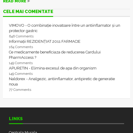
READ MORE
CELE MAI COMENTATE
VIMOVO - O combinație inovatoare între un antiinflamator și un
protector gastric
646 Comments
Informații REZIDENȚIAT 2011 FARMACIE
164 Comments
Ce medicamente beneficiaza de reducerea Cardului
PharmAccess ?
149 Comments
APURETIN - Elimina excesul de apa din organism
149 Comments
Naldorex - Analgezic, antiinflamator, antipiretic de generatie
noua
77 Comments
LINKS
Centrala Murala