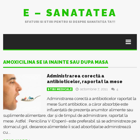
E – SANATATEA
SFATURI SI STIRI PENTRU SI DESPRE SANATATEA TA!!!
AMOXICILINA SE IA INAINTE SAU DUPA MASA
Administrarea corectă a
antibioticelor, raportat la mese
octombrie 7, 2011
4
STIRI MEDICALE
Administrarea corectă a antibioticelor raportat la
mese Sunt antibiotice, a căror absorbție este
influențată de prezența anumitor alimente sau
suplimente alimentare, dar și de timpul de administrare, raportat la
mese. Astfel : Penicilina V (Ospen)- este preferabil să se administreze pe
stomacul gol, deoarece alimentele îi scad absorbția(se administrează
cu...