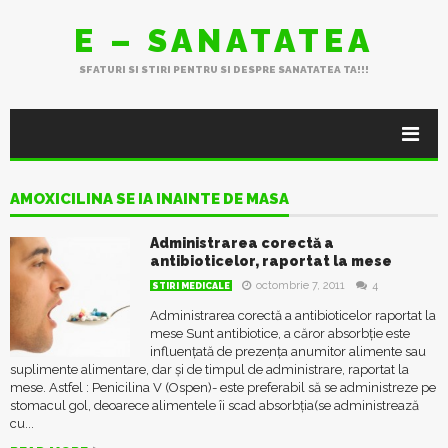
E – SANATATEA
SFATURI SI STIRI PENTRU SI DESPRE SANATATEA TA!!!
AMOXICILINA SE IA INAINTE DE MASA
Administrarea corectă a
antibioticelor, raportat la mese
octombrie 7, 2011
4
STIRI MEDICALE
Administrarea corectă a antibioticelor raportat la
mese Sunt antibiotice, a căror absorbție este
influențată de prezența anumitor alimente sau
suplimente alimentare, dar și de timpul de administrare, raportat la
mese. Astfel : Penicilina V (Ospen)- este preferabil să se administreze pe
stomacul gol, deoarece alimentele îi scad absorbția(se administrează
cu...