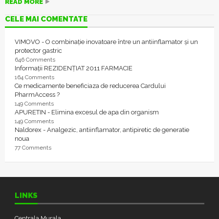
READ MORE
CELE MAI COMENTATE
VIMOVO - O combinație inovatoare între un antiinflamator și un
protector gastric
646 Comments
Informații REZIDENȚIAT 2011 FARMACIE
164 Comments
Ce medicamente beneficiaza de reducerea Cardului
PharmAccess ?
149 Comments
APURETIN - Elimina excesul de apa din organism
149 Comments
Naldorex - Analgezic, antiinflamator, antipiretic de generatie
noua
77 Comments
LINKS
Centrala Murala