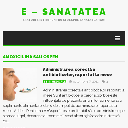
E – SANATATEA
SFATURI SI STIRI PENTRU SI DESPRE SANATATEA TA!!!
AMOXICILINA SAU OSPEN
Administrarea corectă a
antibioticelor, raportat la mese
octombrie 7, 2011
4
STIRI MEDICALE
Administrarea corectă a antibioticelor raportat la
mese Sunt antibiotice, a căror absorbție este
influențată de prezența anumitor alimente sau
suplimente alimentare, dar și de timpul de administrare, raportat la
mese. Astfel : Penicilina V (Ospen)- este preferabil să se administreze pe
stomacul gol, deoarece alimentele îi scad absorbția(se administrează
cu...