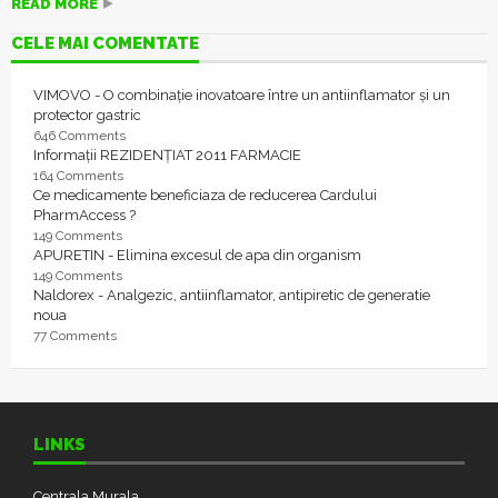
READ MORE
CELE MAI COMENTATE
VIMOVO - O combinație inovatoare între un antiinflamator și un
protector gastric
646 Comments
Informații REZIDENȚIAT 2011 FARMACIE
164 Comments
Ce medicamente beneficiaza de reducerea Cardului
PharmAccess ?
149 Comments
APURETIN - Elimina excesul de apa din organism
149 Comments
Naldorex - Analgezic, antiinflamator, antipiretic de generatie
noua
77 Comments
LINKS
Centrala Murala