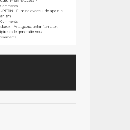
rdului PharmAccess ?
9 Comments
URETIN - Elimina excesul de apa din
ganism
9 Comments
dorex - Analgezic, antiinflamator,
ipiretic de generatie noua
 Comments