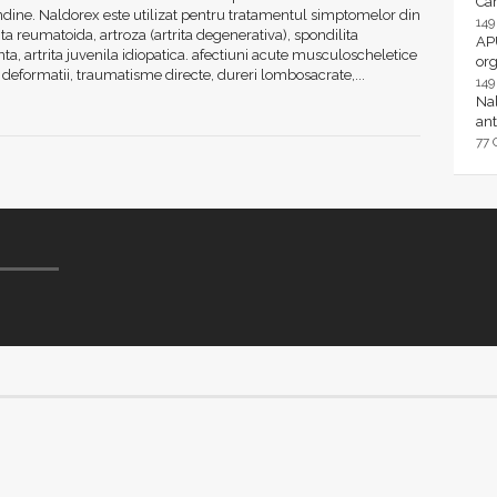
Ca
dine. Naldorex este utilizat pentru tratamentul simptomelor din
14
rita reumatoida, artroza (artrita degenerativa), spondilita
AP
ta, artrita juvenila idiopatica. afectiuni acute musculoscheletice
or
i deformatii, traumatisme directe, dureri lombosacrate,...
14
Nal
ant
77