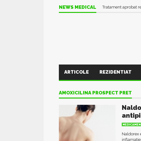
NEWS MEDICAL
Tratament aprobat r
ARTICOLE
REZIDENTIAT
AMOXICILINA PROSPECT PRET
Naldo
antip
MEDICAMEN
Naldorex 
inflamatie