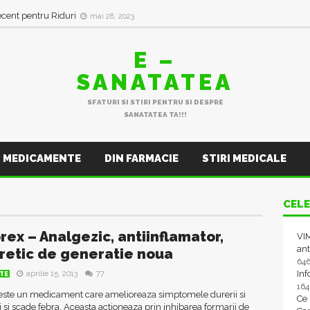
ecent pentru Riduri
mai 28, 2023
E –
SANATATEA
SFATURI SI STIRI PENTRU SI DESPRE
SANATATEA TA!!!
MEDICAMENTE
DIN FARMACIE
STIRI MEDICALE
CELE
rex – Analgezic, antiinflamator,
VIM
ant
iretic de generatie noua
64
In
aprilie 15, 2013
77
TE
16
este un medicament care amelioreaza simptomele durerii si
Ce
i si scade febra. Aceasta actioneaza prin inhibarea formarii de