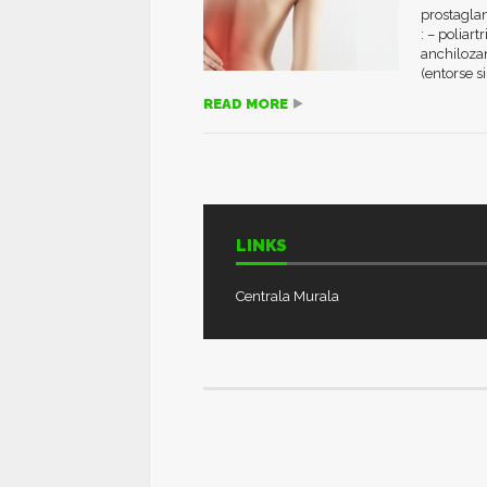
prostaglan
: – poliart
anchilozan
(entorse s
READ MORE
LINKS
Centrala Murala