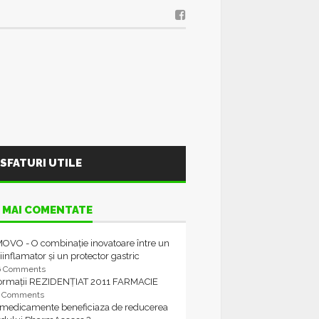
SFATURI UTILE
 MAI COMENTATE
OVO - O combinație inovatoare între un
iinflamator și un protector gastric
6 Comments
formații REZIDENȚIAT 2011 FARMACIE
4 Comments
 medicamente beneficiaza de reducerea