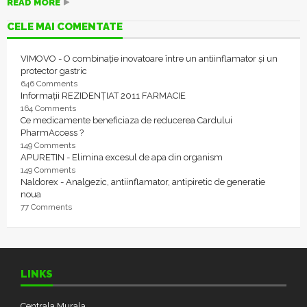
READ MORE
CELE MAI COMENTATE
VIMOVO - O combinație inovatoare între un antiinflamator și un
protector gastric
646 Comments
Informații REZIDENȚIAT 2011 FARMACIE
164 Comments
Ce medicamente beneficiaza de reducerea Cardului
PharmAccess ?
149 Comments
APURETIN - Elimina excesul de apa din organism
149 Comments
Naldorex - Analgezic, antiinflamator, antipiretic de generatie
noua
77 Comments
LINKS
Centrala Murala