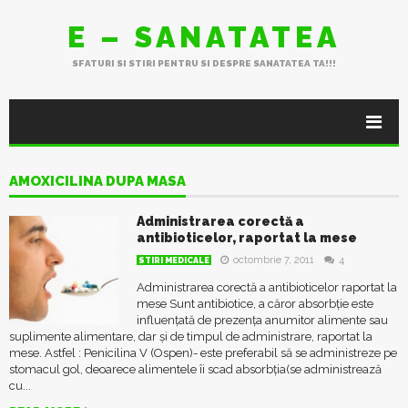
E – SANATATEA
SFATURI SI STIRI PENTRU SI DESPRE SANATATEA TA!!!
AMOXICILINA DUPA MASA
Administrarea corectă a
antibioticelor, raportat la mese
octombrie 7, 2011
4
STIRI MEDICALE
Administrarea corectă a antibioticelor raportat la
mese Sunt antibiotice, a căror absorbție este
influențată de prezența anumitor alimente sau
suplimente alimentare, dar și de timpul de administrare, raportat la
mese. Astfel : Penicilina V (Ospen)- este preferabil să se administreze pe
stomacul gol, deoarece alimentele îi scad absorbția(se administrează
cu...