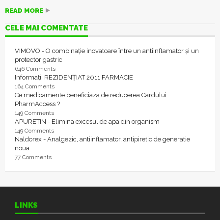
READ MORE
CELE MAI COMENTATE
VIMOVO - O combinație inovatoare între un antiinflamator și un
protector gastric
646 Comments
Informații REZIDENȚIAT 2011 FARMACIE
164 Comments
Ce medicamente beneficiaza de reducerea Cardului
PharmAccess ?
149 Comments
APURETIN - Elimina excesul de apa din organism
149 Comments
Naldorex - Analgezic, antiinflamator, antipiretic de generatie
noua
77 Comments
LINKS