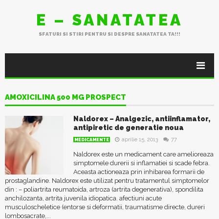
E – SANATATEA
SFATURI SI STIRI PENTRU SI DESPRE SANATATEA TA!!!
AMOXICILINA 500 MG PROSPECT
Naldorex – Analgezic, antiinflamator,
antipiretic de generatie noua
aprilie 15, 2013
77
MEDICAMENTE
Naldorex este un medicament care amelioreaza
simptomele durerii si inflamatiei si scade febra.
Aceasta actioneaza prin inhibarea formarii de
prostaglandine. Naldorex este utilizat pentru tratamentul simptomelor
din : – poliartrita reumatoida, artroza (artrita degenerativa), spondilita
anchilozanta, artrita juvenila idiopatica. afectiuni acute
musculoscheletice (entorse si deformatii, traumatisme directe, dureri
lombosacrate,...