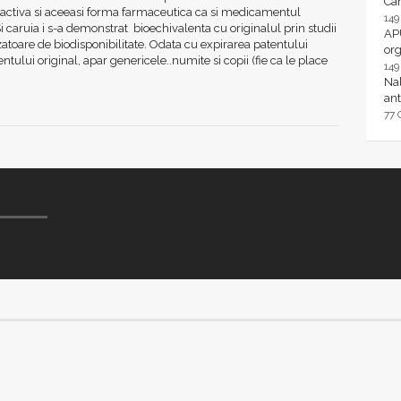
Ca
 activa si aceeasi forma farmaceutica ca si medicamentul
14
Si caruia i s-a demonstrat bioechivalenta cu originalul prin studii
AP
toare de biodisponibilitate. Odata cu expirarea patentului
or
ului original, apar genericele..numite si copii (fie ca le place
14
Nal
ant
77