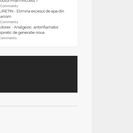
rdului PharmAccess ?
9 Comments
URETIN - Elimina excesul de apa din
ganism
9 Comments
dorex - Analgezic, antiinflamator,
ipiretic de generatie noua
 Comments