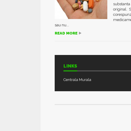
substanta
original. 
corespunza
medicament
sau nu...
READ MORE
LINKS
Centrala Murala