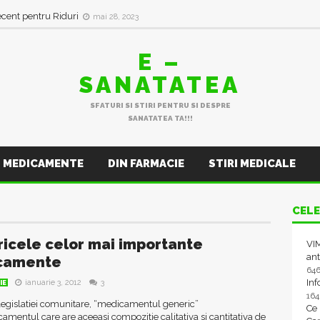
ecent pentru Riduri
mai 28, 2023
E –
SANATATEA
SFATURI SI STIRI PENTRU SI DESPRE
SANATATEA TA!!!
MEDICAMENTE
DIN FARMACIE
STIRI MEDICALE
CELE
icele celor mai importante
VIM
ant
camente
64
In
ianuarie 3, 2012
3
IE
16
egislatiei comunitare, “medicamentul generic”
Ce
amentul care are aceeasi compozitie calitativa si cantitativa de