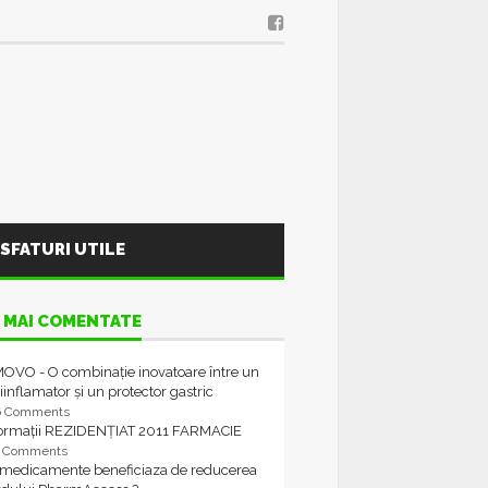
SFATURI UTILE
 MAI COMENTATE
OVO - O combinație inovatoare între un
iinflamator și un protector gastric
6 Comments
formații REZIDENȚIAT 2011 FARMACIE
4 Comments
 medicamente beneficiaza de reducerea