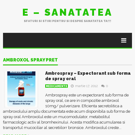
E – SANATATEA
SFATURI SI STIRI PENTRU SI DESPRE SANATATEA TA!!!
AMBROXOL SPRAY PRET
Ambrospray – Expectorant sub forma
de spray oral
martie 17, 2012
0
MEDICAMENTE
Ambrospray este un expectorant sub forma de
spray oral, ce are in compozitie ambroxol
10mg/ pulverizare. Eficienta secretolitica a
ambroxolului amplu documentata este acum disponibila sub forma de
spray oral Ambroxolul este un mucomodulator, metabolitul
farmacologic activ al bromhexinului. Acesta modifica acumularea si
transportul mucociliar al secretiilorr bronsice. Ambroxolul creste...