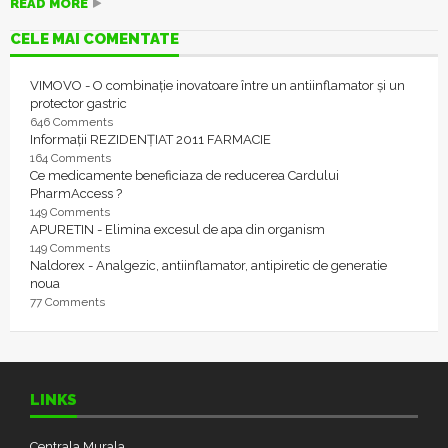
READ MORE
CELE MAI COMENTATE
VIMOVO - O combinație inovatoare între un antiinflamator și un
protector gastric
646 Comments
Informații REZIDENȚIAT 2011 FARMACIE
164 Comments
Ce medicamente beneficiaza de reducerea Cardului
PharmAccess ?
149 Comments
APURETIN - Elimina excesul de apa din organism
149 Comments
Naldorex - Analgezic, antiinflamator, antipiretic de generatie
noua
77 Comments
LINKS
Centrala Murala